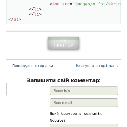
<
img
src
=
"images/n-fot/skrin-3
</
li
>
</
li
>
</
ul
>
НА
ПРІНТЕР
‹ Попередня сторінка
Наступна сторінка ›
Залишити свій коментар:
Який браузер в компанії
Google?