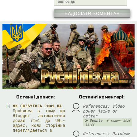
НАДІСЛАТИ КОМЕНТАР
Останні дописи:
Останні коментарі:
References: Video
ЯК ПОЗБУТИСЬ ?M=1 НА
Проблема в тому що
poker jacks or
Blogger автоматично
better
додає ?m=1 до URL-
Bennie
8 травня 2026
01:55
адрес, коли сторінка
переглядається з
References: Rainbow