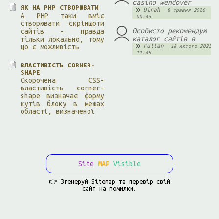
casino wendover
ЯК НА PHP СТВОРЮВАТИ
Dinah
8 травня 2026
А PHP таки вміє
00:45
створювати скріншоти
Особисто рекомендую
сайтів - правда
каталог сайтів в
тільки локально, тому
rullan
що є можливість
18 лютого 2025
11:49
ВЛАСТИВІСТЬ CORNER-
SHAPE
Скорочена CSS-
властивість corner-
shape визначає форму
кутів блоку в межах
області, визначеної
Site
MAP
Visible
👉 Згенеруй Sitemap та перевір свій
cайт на помилки.