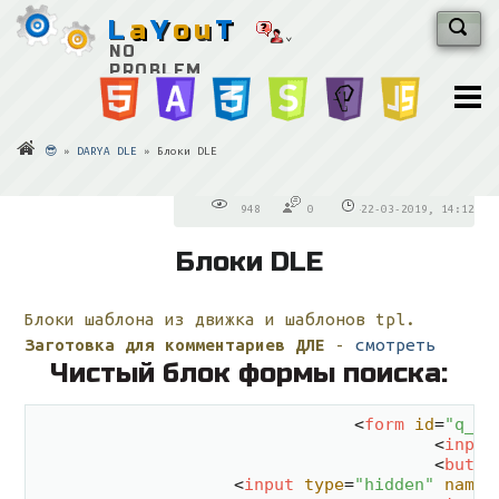
L
a
Y
o
u
T
NO
PROBLEM
😎
»
DARYA DLE
» Блоки DLE
948
0
22-03-2019, 14:12
Блоки DLE
Блоки шаблона из движка и шаблонов tpl.
Заготовка для комментариев ДЛЕ
-
смотреть
Чистый блок формы поиска:
<
form
id
=
"q_se
<
input
<
butto
<
input
type
=
"hidden"
name
=