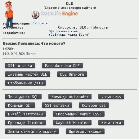
DLE
(Система управления сайтом)
Смотреть
Вся информация:
Скорость, SEO, гибкость
Особеность:
Официальный сайт
Разработчик:
(Софтньюс Медиа Групп)
Версия:
Появилась:
Что нового?
1.0
2004
-
14.2
10.04.2021
Читать
SSI вставки
Разработчики DLE
Дизайны частей DLE
DLE UniForm
Отображение даты
Типи даних SQL
Команди notepad++
.htaccess
Команди GIT
SSI вставки
Кольори CSS
E-mail заготовки
Скорочений запис CSS3
Приклади flexbox
Wayback Machine
meta теги
Зміна стилів по екрану
Шрифтові іконки