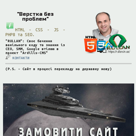
"Верстка без
проблем"
HTML - CSS - JS -
PHP8 та SEO.
"RULLAN": Своє бачення
ванільного коду та знання із
СЕО, SMM, Google втілюю в
проект "Ardills-CMS"
КОНТАКТИ
(P.S. - Сайт в процесі перекладу на державну мову)