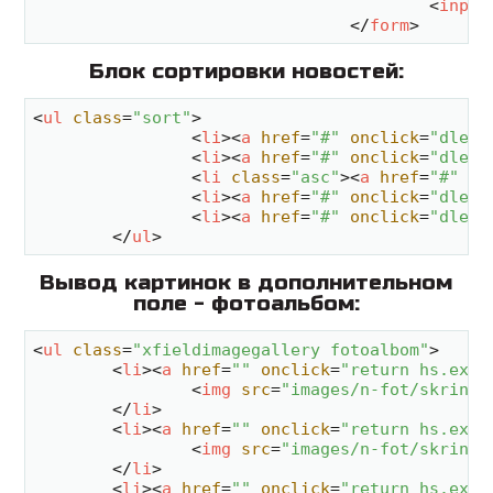
<
input
</
form
>
Блок сортировки новостей:
<
ul
class
=
"sort"
>
<
li
>
<
a
href
=
"#"
onclick
=
"dle_c
<
li
>
<
a
href
=
"#"
onclick
=
"dle_c
<
li
class
=
"asc"
>
<
a
href
=
"#"
on
<
li
>
<
a
href
=
"#"
onclick
=
"dle_c
<
li
>
<
a
href
=
"#"
onclick
=
"dle_c
</
ul
>
Вывод картинок в дополнительном
поле - фотоальбом:
<
ul
class
=
"xfieldimagegallery fotoalbom"
>
<
li
>
<
a
href
=
""
onclick
=
"return hs.expa
<
img
src
=
"images/n-fot/skrin-1
</
li
>
<
li
>
<
a
href
=
""
onclick
=
"return hs.expa
<
img
src
=
"images/n-fot/skrin-2
</
li
>
<
li
>
<
a
href
=
""
onclick
=
"return hs.expa